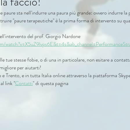
a faccio!"
lle paure sta nell'indurre una paura più grande: ovvero indurre la 
truire "paure terapeutiche" è la prima forma di intervento su qua
ell'intervento del prof. Giorgio Nardone
com/watch?v=X5uZ9lvps6E&t=4s&ab_channel=PerformanceStra
elle tue stesse fobie, o di una in particolare, non esitare a contat
igliore per aiutarti!
 e Trento, e in tutta Italia online attraverso la piattaforma Skyp
al link "
Contatti
" di questa pagina