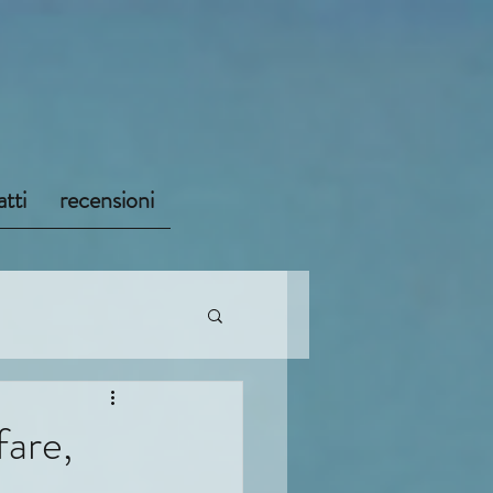
tti
recensioni
fare,