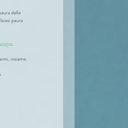
paura delle 
lsiasi paura 
tegies
tarmi, insieme 
e