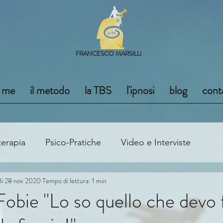
FRANCESCO MARSILLI
i me
il metodo
la TBS
l'ipnosi
blog
conta
terapia
Psico-Pratiche
Video e Interviste
li
28 nov 2020
Tempo di lettura: 1 min
Fobie "Lo so quello che devo 