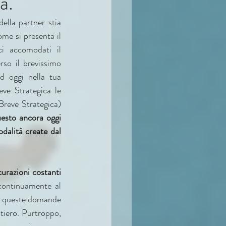
a.
lla partner stia 
me si presenta il 
i accomodati il 
erso il brevissimo 
 oggi nella tua 
ve Strategica le 
reve Strategica) 
esto ancora oggi 
dalità create dal 
curazioni costanti 
ontinuamente al 
di queste domande 
tiero. Purtroppo, 