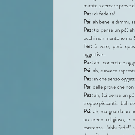
mirate a cercare prove di
Paz:
 di fedeltà!
Psi:
 ah bene, e dimmi, sa
Paz:
 (ci pensa un pò) eh,
occhi non mentono mai!.
Ter:
 è vero, però quest
oggettive...
Paz:
 ah...concrete e og
Psi:
 ah, e invece saprest
Paz:
 in che senso oggett
Psi: 
delle prove che non 
Paz: 
ah, (ci pensa un pò)
troppo piccanti... beh c
Psi: 
ah, ma guarda un pò!
un credo religioso, e c
esistenza..."abbi fede!"