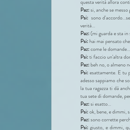
questa verità allora con
Paz: 
si, anche se messo 
Psi: 
 sono d'accordo...s
verità...
Paz: 
(mi guarda e sta in 
Psi:
 hai mai pensato che
Paz:
 come le domande...
Psi:
 ti faccio un'altra 
Paz:
 beh no, o almeno no
Psi:
 esattamente. E tu 
adesso sappiamo che sono
la tua ragazza ti dà anch
tua sete di domande, per
Paz:
 si esatto...
Psi:
 ok, bene, e dimmi, 
Paz:
 sono corrette perc
Psi:
 giusto, e dimmi, q