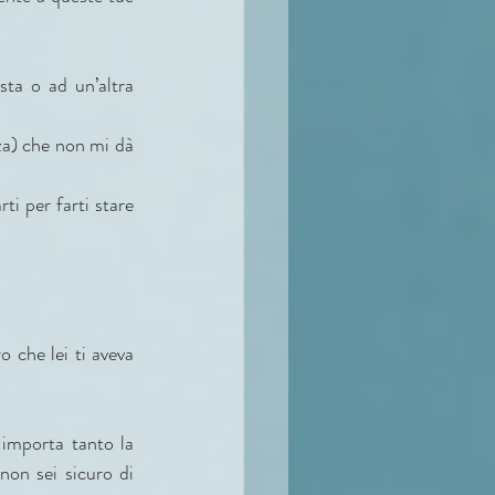
sta o ad un’altra 
za) che non mi dà 
i per farti stare 
 che lei ti aveva 
mporta tanto la 
non sei sicuro di 