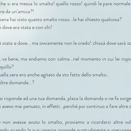
che si era messa lo smalto! quello rosso! quindi le pare normale
are da un'amica?!
na hai visto questo smalto rosso...le hai chiesto qualcosa?
o dove era stata e con chi!
 è stata e dove... ma ovviamente non le credo! chissà dove sarà sta
..va bene, ma andiamo con calma...nel momento in cui lei rispo
quillo?
quella sera ero anche agitato da sto fatto dello smalto..
 altre domande...?
e lei risponde ad una tua domanda, placa la domanda o ne fa sorge
ci avevo mai pensato, in effetti...perché poi continuo a fare altre
 non avesse avuto lo smalto, proviamo a ricordarci altre vol
intendo quando la sua ragazza risponde puntualmente e precisam