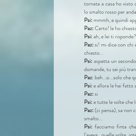
tornata a casa ho visto 
lo smalto rosso per and
Psi:
 mmmh, e quindi appe
Paz:
 Certo! le ho chiest
Psi:
 ah, e lei ti risponde?
Paz:
 si! mi dice con chi
chiesto...
Psi:
 aspetta un secondo
domande, tu sei più tran
Paz
: beh...si...solo che 
Psi:
 e allora le hai fatto
Paz:
 si
Psi:
 e tutte le volte ch
Paz:
 (ci pensa), sa non 
smalto...
Psi:
 facciamo finta che
l'aveva...quelle volte, 