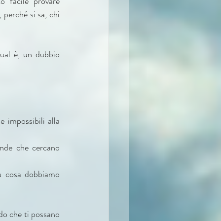
 facile provare 
 perché si sa, chi 
ual è, un dubbio 
 impossibili alla 
nde che cercano 
su cosa dobbiamo 
do che ti possano 