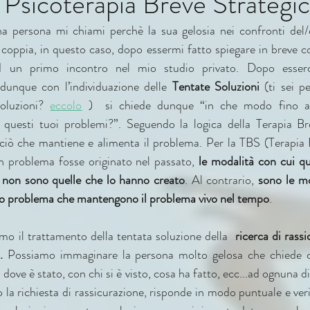
 Psicoterapia Breve Strategic
 persona mi chiami perchè la sua gelosia nei confronti del/de
 coppia, in questo caso, dopo essermi fatto spiegare in breve co
d un primo incontro nel mio studio privato. Dopo esserc
dunque con l’individuazione delle 
Tentate Soluzioni 
(ti sei p
soluzioni? 
eccolo
 )  si chiede dunque “in che modo fino ad
o questi tuoi problemi?”. Seguendo la logica della Terapia Bre
 ciò che mantiene e alimenta il problema. Per la TBS (Terapia B
n problema fosse originato nel passato, 
le modalità con cui qu
 non sono quelle che lo hanno creato
. Al contrario, 
sono le mo
 suo problema che mantengono il problema vivo nel tempo
. 
mo il trattamento della tentata soluzione della  
ricerca di rassi
.
 Possiamo immaginare la persona molto gelosa che chiede c
 dove è stato, con chi si è visto, cosa ha fatto, ecc...ad ognuna 
o la richiesta di rassicurazione, risponde in modo puntuale e veri