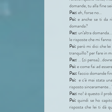
domande, tu alla fine se
Paz:
 eh, forse no...
Psi:
 e anche se ti da ri
domanda?
Paz:
 un’altra domanda..
le risposte che mi fanno 
Psi: 
però mi dici che lei
tranquillo? per fare in
Paz:
 ... (ci pensa)...do
Psi: 
e come fai ad esser
Paz:
 faccio domande fin
Psi:  
e c'è mai stata una
risposto sinceramente...
Paz: 
no! è questo il prob
Psi: 
quindi se ho capit
risposta che lei ti dà q