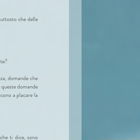
uttosto che delle 
tte?
zza, domande che 
 a queste domande 
cono a placare la 
he ti dice, sono 