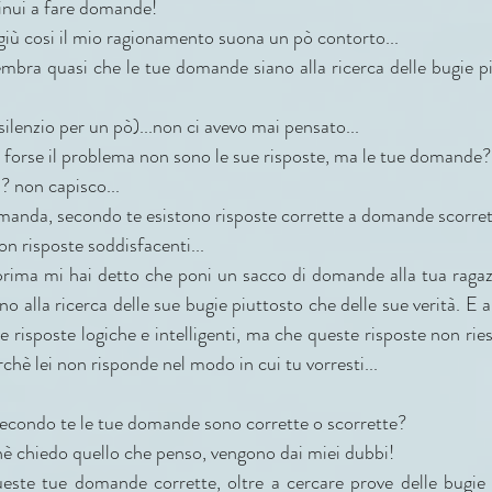
tinui a fare domande!
giù cosi il mio ragionamento suona un pò contorto...
embra quasi che le tue domande siano alla ricerca delle bugie pi
silenzio per un pò)...non ci avevo mai pensato...
 forse il problema non sono le sue risposte, ma le tue domande?
? non capisco...
domanda, secondo te esistono risposte corrette a domande scorre
n risposte soddisfacenti...
prima mi hai detto che poni un sacco di domande alla tua raga
 alla ricerca delle sue bugie piuttosto che delle sue verità. E
e risposte logiche e intelligenti, ma che queste risposte non ries
chè lei non risponde nel modo in cui tu vorresti...
secondo te le tue domande sono corrette o scorrette?
hè chiedo quello che penso, vengono dai miei dubbi!
ueste tue domande corrette, oltre a cercare prove delle bugie c