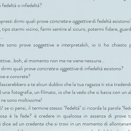
 fedeltà o infedeltà?
presti dirmi quali prove 
concrete
 e 
oggettive
 di fedeltà esistono
 tipo starmi vicino, farmi sentire al sicuro, potermi fidare, guarda
..
e sono prove soggettive e interpretabili, io ti ho chiesto 
gettive...boh, al momento non me ne viene nessuna...
i dirmi quali prove 
concrete 
e 
oggettive
 di infedeltà esistono?
ive e concrete?
lascerebbero a te alcun dubbio che la tua ragazza ti stia tradend
 una fotografia, un filmato, io che la vedo che si bacia con un al
e ne sono moltissime!
 se ci pensi, il termine stesso "fedeltà" ci ricorda la parola "fed
osa è la fede? è credere in qualcosa in assenza di prove tan
 si dice ad un credente che si trovi in un momento di allontana