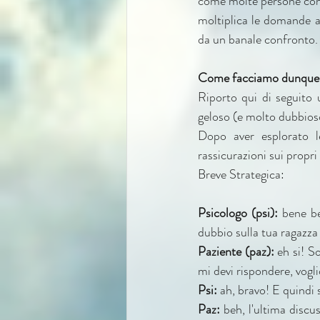
come molte persone con r
moltiplica le domande a 
da un banale confronto.
Come facciamo dunque 
Riporto qui di seguito
geloso (e molto dubbios
Dopo aver esplorato le
rassicurazioni sui propr
Breve Strategica:
Psicologo (psi):
 bene be
dubbio sulla tua ragazza n
Paziente (paz):
 eh si! 
mi devi rispondere, vogli
Psi:
 ah, bravo! E quindi
Paz:
 beh, l'ultima discu