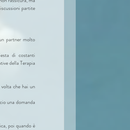
non rassicura, ma 
scussioni partite 
un partner molto 
sta di costanti 
ive della Terapia 
 volta che hai un 
ccio una domanda 
ica, poi quando è 