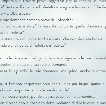
impossibile trovare prove oggettive per la fedeltà, è molto
! Tentare di ricercare l'infedeltà è scegliere la strada più facile,
 se VUOLE trovare.
e le mie domande cercano prove di...infedeltà?
e chiedi dove è stata? la base da cui parte quella domanda q
ezza di fedeltà?
ia stata dove mi ha detto che è stata...che non sia stata fedele...
nda è alla ricerca di fedeltà o infedeltà?
ono le risposte intelligenti della tua ragazza o le tue domande
mpedirti di placare la tua sete di domande? 
bassa lo sguardo) le mie domande...ma quindi anche le doma
o, ti faranno sospettare solo che ti dica più bugie...quindi 
e e i suoi comportamenti o le tue domande?
un po' costernato risponde a bassa voce) le mie domande...
non ti piacciono le cose non dette, vediamo di dire le cose in mo