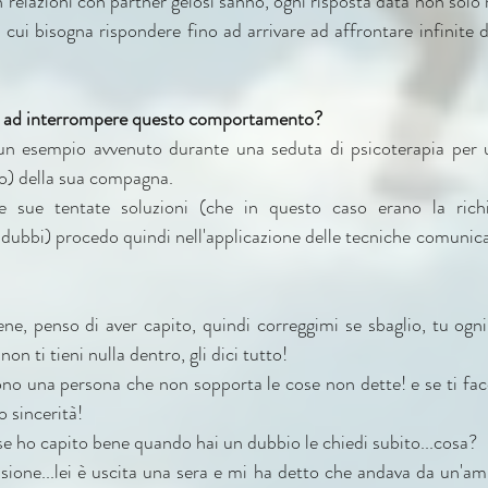
elazioni con partner gelosi sanno, ogni risposta data non solo 
cui bisogna rispondere fino ad arrivare ad affrontare infinite di
 
ad interrompere questo comportamento?
 un esempio avvenuto durante una seduta di psicoterapia per 
o) della sua compagna.
 sue tentate soluzioni (che in questo caso erano la richie
i dubbi) procedo quindi nell'applicazione delle tecniche comunicat
ne, penso di aver capito, quindi correggimi se sbaglio, tu ogni
on ti tieni nulla dentro, gli dici tutto!
Sono una persona che non sopporta le cose non dette! e se ti fa
o sincerità!
 se ho capito bene quando hai un dubbio le chiedi subito...cosa?
ssione...lei è uscita una sera e mi ha detto che andava da un'am