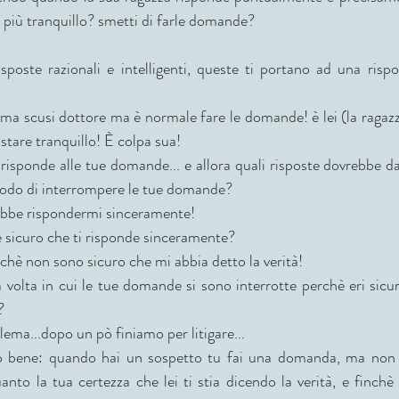
i più tranquillo? smetti di farle domande?
sposte razionali e intelligenti, queste ti portano ad una rispo
.ma scusi dottore ma è normale fare le domande! è lei (la ragaz
stare tranquillo! È colpa sua!
 risponde alle tue domande... e allora quali risposte dovrebbe dart
 modo di interrompere le tue domande?
vrebbe rispondermi sinceramente!
e sicuro che ti risponde sinceramente?
chè non sono sicuro che mi abbia detto la verità!
 volta in cui le tue domande si sono interrotte perchè eri sicuro
?
lema...dopo un pò finiamo per litigare...
o bene: quando hai un sospetto tu fai una domanda, ma non i
uanto la tua certezza che lei ti stia dicendo la verità, e finchè 