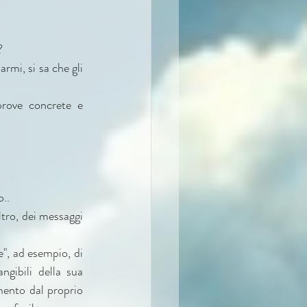
?
rmi, si sa che gli 
prove concrete e 
o..
tro, dei messaggi 
e", ad esempio, di 
gibili della sua 
mento dal proprio 