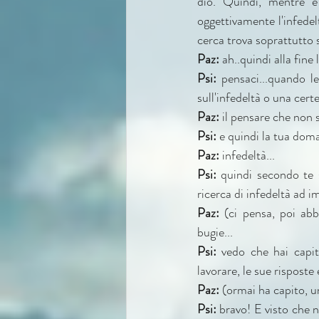
dio. Quindi, mentre è 
oggettivamente l'infedeltà
cerca trova soprattutto
Paz:
 ah..quindi alla fin
Psi:
 pensaci...quando l
sull'infedeltà o una cert
Paz:
 il pensare che non s
Psi:
 e quindi la tua doma
Paz: 
infedeltà...
Psi:
 quindi secondo te s
ricerca di infedeltà ad i
Paz:
 (ci pensa, poi ab
bugie...
Psi: 
vedo che hai capit
lavorare, le sue rispost
Paz:
 (ormai ha capito, 
Psi:
 bravo! E visto che 