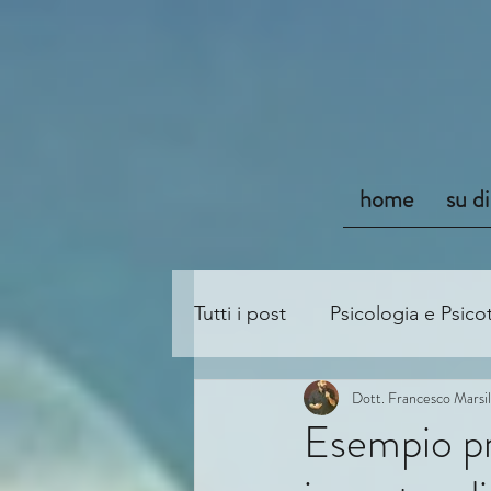
home
su d
Tutti i post
Psicologia e Psico
Dott. Francesco Marsil
Esempio pra