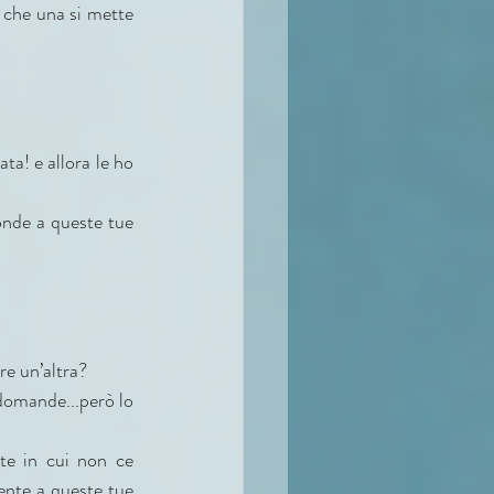
 che una si mette 
ta! e allora le ho 
nde a queste tue 
re un’altra?
 domande...però lo 
te in cui non ce 
ente a queste tue 