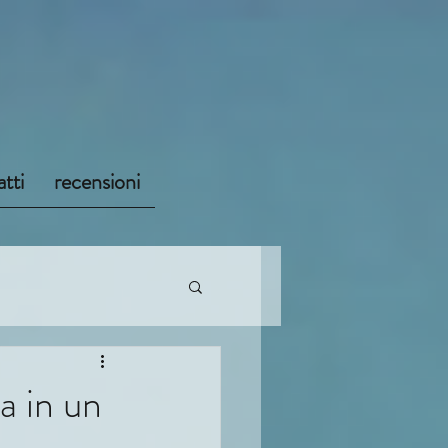
tti
recensioni
a in un