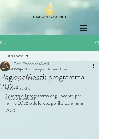
FRANCESCO MARSILLI
Post
Tutti i post
Dott. Francesco Marsilli
Tutti i post
23 apr 2025
Tempo di lettura: 1 min
RagionaMenti: programma
Psicologia e Psicoterapia
2025
Psico-Pratiche
Questo è il programma degli incontri per 
Video e Interviste
l'anno 2025 e delle idee per il programma 
2026.