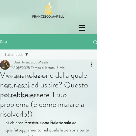
FRANCESCO MARSILLI
Post
Tutti i post
Dott. Francesco Marsilli
Tutti i post
3 apr 2025
Tempo di lettura: 5 min
Vivi una relazione dalla quale
Psicologia e Psicoterapia
non riesci ad uscire? Questo
Psico-Pratiche
potrebbe essere il tuo
Video e Interviste
problema (e come iniziare a
risolverlo!)
Si 
chiama 
Prostituzione
Relazionale 
ed 
quell'atteggiamento nel quale la persona tenta 