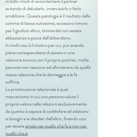
in tutti i modi di accontentare il partner 
evitando di deluderlo, innervosirlo o farlo 
arrabbiare. Questa patologia è il risultato della 
somma di bassa autostima, eccessivo timore 
per il giudizio altrui, timore del non essere 
abbastanza e paura dell'abbandono.
In molti casi è il motivo per cui, pur avendo 
piena consapevolezza di essere in una 
relazione tossica con il proprio partner, molte 
persone non riescono ad allontanarsi da quella 
stessa relazione che le danneggia e le fa 
soffrire.
La prostituzione relazionale è quel 
meccanismo in cui una persona valuta il 
proprio valore nelle relazioni esclusivamente 
da quanto è capace di soddisfare ed adattarsi 
ai bisogni e ai desideri dell'altro, finendo cosi 
per essere 
amata per quello che fa e non per 
quello che è
. 