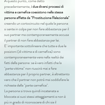
A questo punto, come detto 
precedentemente, 
i due diversi processi di 
vittima e carnefice coesistono nella stessa 
persona affetta da "Prostituzione Relazionale"
creando un cortocircuito nel quale la persona 
si sente in colpa per non fare abbastanza per il 
suo partner ma contemporaneamente accusa 
il partner di non fare abbastanza per lei.
E' importante sottolineare che tutte e due le 
posizioni (di vittima e di carnefice) sono 
contemporaneamente vere nella realtà dei 
fatti della persona: se è vero infatti che la 
"parte vittima" non riuscirà mai a fare 
abbastanza per il proprio partner, è altrettanto 
vero che il partner non potrà mai soddisfare le 
richieste della "parte carnefice".
La persona si trova quindi incatenata e 
bloccata ai suoi stessi atteggiamenti e non è 
più in grado di riconoscere di chi sia il 