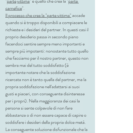
"
parte
vittima
" e quello che crea la "
parte 
carnefice
". 
Il processo che crea la "parte vittima"
 accade 
quando si è troppo disponibili a compiacere le 
richieste e i desideri del partner. In questi casi il 
proprio desiderio passa in secondo piano 
facendoci sentire sempre meno importanti e 
sempre più impotenti: nonostante tutto quello 
che facciamo per il nostro partner, questo non 
sembra mai del tutto soddisfatto (è 
importante notare che la soddisfazione 
ricercata non è tanto quella del partner, ma la 
propria soddisfazione nell'adattarsi ai suoi 
gusti e piaceri, con conseguente disinteresse 
per i propri). Nella maggioranza dei casi la 
persona si sente colpevole di non fare 
abbastanza o di non essere capace di capire o 
soddisfare i desideri della propria dolce metà. 
La conseguente soluzione disfunzionale che la 