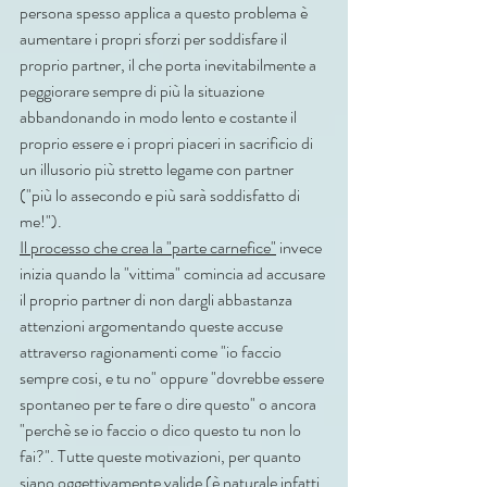
persona spesso applica a questo problema è 
aumentare i propri sforzi per soddisfare il 
proprio partner, il che porta inevitabilmente a 
peggiorare sempre di più la situazione 
abbandonando in modo lento e costante il 
proprio essere e i propri piaceri in sacrificio di 
un illusorio più stretto legame con partner 
("più lo assecondo e più sarà soddisfatto di 
me!").
Il processo che crea la "parte carnefice"
 invece 
inizia quando la "vittima" comincia ad accusare 
il proprio partner di non dargli abbastanza 
attenzioni argomentando queste accuse 
attraverso ragionamenti come "io faccio 
sempre cosi, e tu no" oppure "dovrebbe essere 
spontaneo per te fare o dire questo" o ancora 
"perchè se io faccio o dico questo tu non lo 
fai?". Tutte queste motivazioni, per quanto 
siano oggettivamente valide (è naturale infatti 