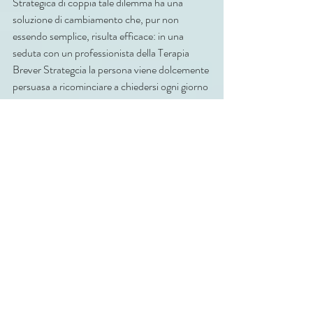
Strategica di coppia tale dilemma ha una 
soluzione di cambiamento che, pur non 
essendo semplice, risulta efficace: in una 
seduta con un professionista della Terapia 
Brever Strategcia la persona viene dolcemente 
persuasa a ricominciare a chiedersi ogni giorno 
cosa sia che piaccia A LEI, cosa siano I SUOI 
INTERESSI che precedentemente coltivava e 
che la identificavano, e viene invitata a 
ricominciare a perseguirli. 
Contemporaneamente si invita la stessa 
persona a interrompere la messa in atto di 
tutte le soluzioni (disfunzionali) con le quali 
precedentemente tentava di risolvere il 
problema, in questo caso il costante 
adattamento al partner e la soddisfazione delle 
sue richieste e desideri, iniziando cosi a dare 
maggiore spazio alle sue richieste e ai suoi 
desideri. Un'altra soluzione funzionale è il 